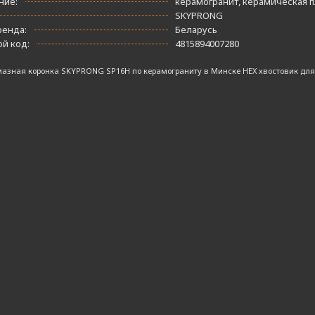
ние:
керамогранит, керамическая п
SKYPRONG
ренда:
Беларусь
й код:
4815894007280
мазная коронка SKYPRONG SP16H по керамограниту в Минске HEX хвостовик для 