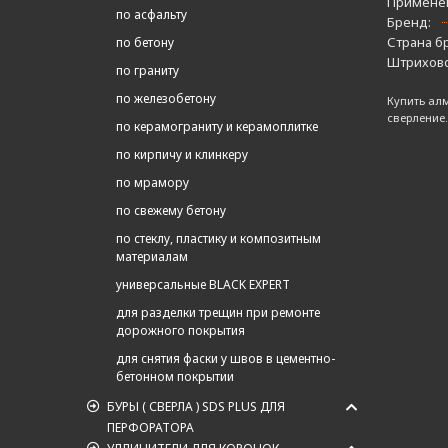
Примене
по асфальту
Бренд:
Страна б
по бетону
Штрихово
по граниту
по железобетону
Купить ал
сверление.
по керамограниту и керамоплитке
по кирпичу и клинкеру
по мрамору
по свежему бетону
по стеклу, пластику и композитным
материалам
универсальные BLACK EXPERT
для разделки трещин при ремонте
дорожного покрытия
для снятия фаски у швов в цементно-
бетонном покрытии
БУРЫ ( СВЕРЛА ) SDS PLUS ДЛЯ
ПЕРФОРАТОРА