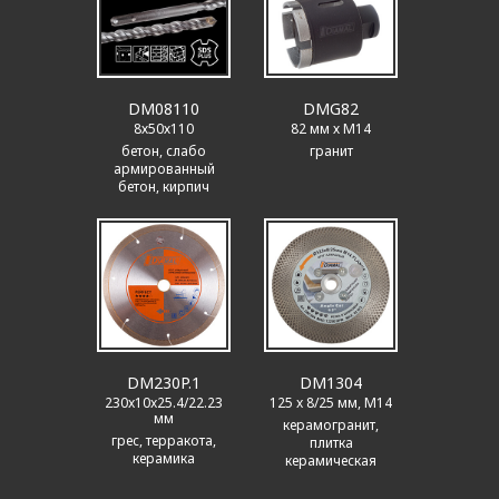
DM08110
DMG82
8х50х110
82 мм х M14
бетон, слабо
гранит
армированный
бетон, кирпич
DM230P.1
DM1304
230x10x25.4/22.23
125 x 8/25 мм, M14
мм
керамогранит,
грес, терракота,
плитка
керамика
керамическая