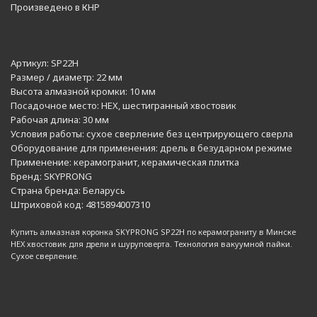
Произведено в КНР
Артикул:
SP22H
Размер / диаметр:
22 мм
Высота алмазной кромки:
10 мм
Посадочное место:
HEX, шестигранный хвостовик
Рабочая длина:
30 мм
Условия работы:
сухое сверление без центрирующего сверла
Оборудование для применения:
дрель в безударном режиме
Применение:
керамогранит, керамическая плитка
Бренд:
SKYPRONG
Страна бренда:
Беларусь
Штриховой код:
4815894007310
Купить алмазная коронка SKYPRONG SP22H по керамограниту в Минске
HEX хвостовик для дрели и шуруповерта. Технология вакуумной пайки.
Сухое сверление.