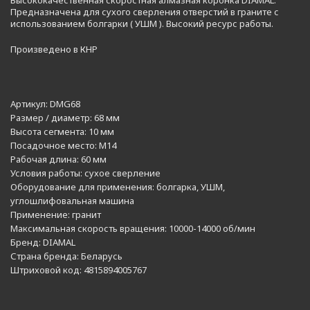
Высококачественная скоростная алмазная коронка DIAMAL.
Предназначена для сухого сверления отверстий в граните с
использованием болгарки ( УШМ ). Высокий ресурс работы.
Произведено в КНР
Артикул:
DMG68
Размер / диаметр:
68 мм
Высота сегмента:
10 мм
Посадочное место:
M14
Рабочая длина:
60 мм
Условия работы:
сухое сверление
Оборудование для применения:
болгарка, УШМ,
углошлифовальная машина
Применение:
гранит
Максимальная скорость вращения:
10000-14000 об/мин
Бренд:
DIAMAL
Страна бренда:
Беларусь
Штриховой код:
4815894005767