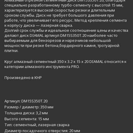
Алмазный отрезной сегментный диск DM15S350T.20, благодаря
специально разработанному турбо-сегменту с высотой 15 мм,
характеризуется высокой скоростью резки и длительным
сроком службы. Диск не требует большого давления при
работе, что увеличивает его ресурс. Метод крепления сегмента
к корпусу диска — лазерная сварка.
Долгий срок службы и идеальное соотношение цены и качества
делают диск DIAMAL артикул DM15S350T.20 наиболее часто
выбираемым для бензорезов и нарезчиков небольшой
мощности при резке бетона,бордюрного камня, тротуарной
плитки.
Круг алмазный сегментный 350 x 3.2 x 15 x 20 DIAMAL относится к
категории алмазного инструмента PRO.
Произведено в КНР
Артикул:
DM15S350T.20
Размер / диаметр:
350 мм
Толщина диска:
3,2 мм
Высота сегмента:
15 мм
Тип:
сегментный, лазерная сварка
Диаметр посадочного отверстия:
20 мм