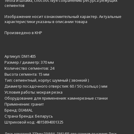
тепла и шлама, способствуя сохранению ресурса режущих
сегментов
Изображение носит ознакомительный характер. Актуальные
характеристики указаны в описании товара
Произведено в КНР
Артикул:
DM1405
Размер / диаметр:
370 мм
Количество сегментов:
24
Высота сегмента:
15 мм
Тип:
сегментный, корпус шумный ( звонкий )
Диаметр посадочного отверстия:
60 / 50 ( кольцо ) мм
Условия работы:
мокрая резка
Оборудование для применения:
камнерезные станки
Применение:
гранит
Бренд:
DIAMAL
Страна бренда:
Беларусь
Штриховой код:
4815894001325
Диск алмазный 370мм DIAMAL DM1405 для станков по камню Диск