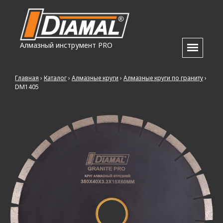
Алмазный инструмент PRO
Главная
›
Каталог
›
Алмазные круги
›
Алмазные круги по граниту
›
DM1405