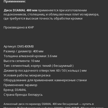
Применение:
Диск DIAMAL 400 мм
применяется при изготовлении
подоконников, столешниц и облицовочных плит из мрамора,
где требуется высокая точность обработки кромки
Произведено в КНР
Артикул:
DMS400MB
Размер / диаметр:
400 мм
Толщина алмазной кромки:
3.6 мм
Высота сегмента:
10 мм
Тип:
сегментный, корпус тихий ( бесшумный )
Диаметр посадочного отверстия:
60 / 50 ( кольцо ) мм
Условия работы:
мокрая резка
Оборудование для применения:
камнерезные станки
Применение:
мрамор
Бренд:
DIAMAL
Страна бренда:
Беларусь
Алмазный диск по мрамору DIAMAL 400 мм бесшумный — купить в
Минске в РБ Профессиональный диск DIAMAL DMS400MB 400 мм для резки