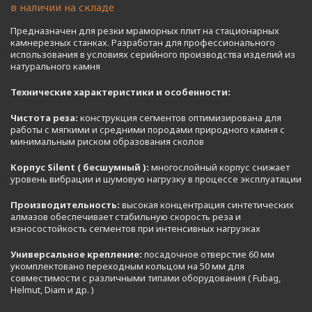
в наличии на складе
Предназначен для резки мраморных плит на стационарных
камнерезных станках. Разработан для профессионального
использования в условиях серийного производства изделий из
натурального камня
Технические характеристики и особенности:
Чистота реза:
конструкция сегментов оптимизирована для
работы с мягкими и средними породами природного камня с
минимальным риском образования сколов
Корпус Silent ( бесшумный ):
многослойный корпус снижает
уровень вибрации и шумовую нагрузку в процессе эксплуатации
Производительность:
высокая концентрация синтетических
алмазов обеспечивает стабильную скорость реза и
износостойкость сегментов при интенсивных нагрузках
Универсальное крепление:
посадочное отверстие 60 мм
укомплектовано переходным кольцом на 50 мм для
совместимости с различными типами оборудования ( Fubag,
Helmut, Diam и др. )