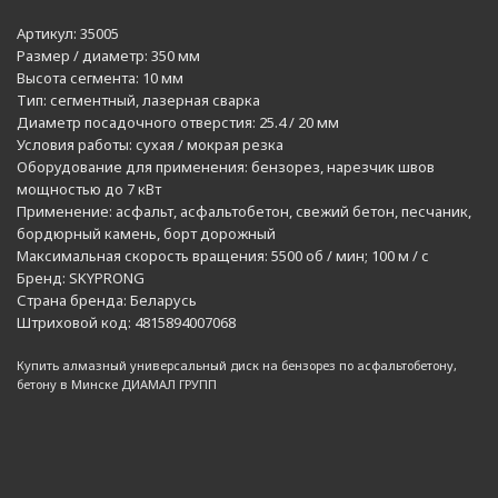
Артикул:
35005
Размер / диаметр:
350 мм
Высота сегмента:
10 мм
Тип:
сегментный, лазерная сварка
Диаметр посадочного отверстия:
25.4 / 20 мм
Условия работы:
сухая / мокрая резка
Оборудование для применения:
бензорез, нарезчик швов
мощностью до 7 кВт
Применение:
асфальт, асфальтобетон, свежий бетон, песчаник,
бордюрный камень, борт дорожный
Максимальная скорость вращения:
5500 об / мин; 100 м / с
Бренд:
SKYPRONG
Страна бренда:
Беларусь
Штриховой код:
4815894007068
Купить алмазный универсальный диск на бензорез по асфальтобетону,
бетону в Минске ДИАМАЛ ГРУПП