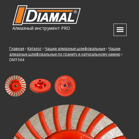
Алмазный инструмент PRO
Главная
›
Каталог
›
Чашки алмазные шлифовальные
›
Чашки
алмазные шлифовальные по граниту и натуральному камню
›
DM1564